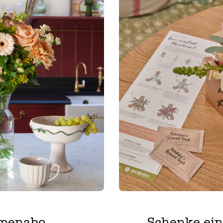
umenabo
Schenke ei