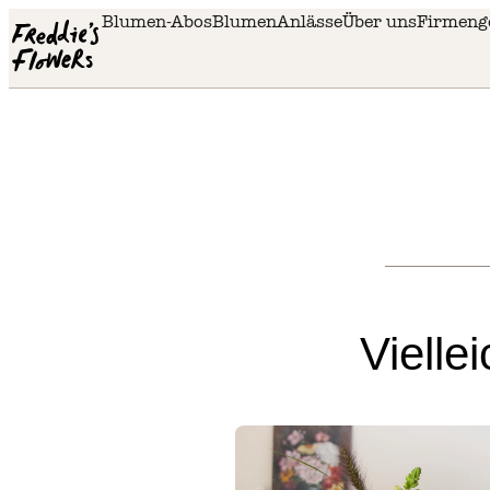
Skip to main content
Blumen-Abos
Blumen
Anlässe
Über uns
Firmeng
Vielle