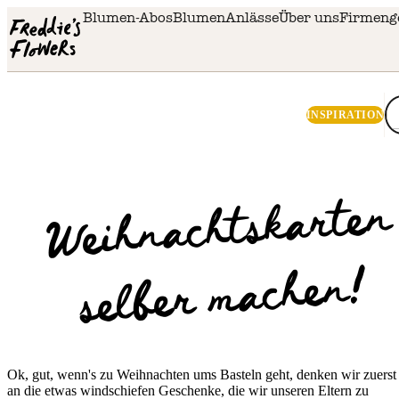
Skip to main content
Blumen-Abos
Blumen
Anlässe
Über uns
Firmeng
INSPIRATION
Weihnachtskarten
selber
machen!
Ok, gut, wenn's zu Weihnachten ums Basteln geht, denken wir zuerst
an die etwas windschiefen Geschenke, die wir unseren Eltern zu