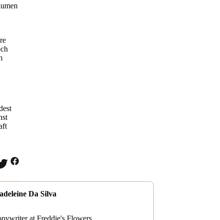
Blumen
re
och
m
dest
nst
aft
deleine Da Silva
pywriter at Freddie's Flowers