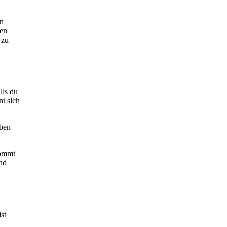
in
ten
 zu
lls du
t sich
iben
kommt
nd
st