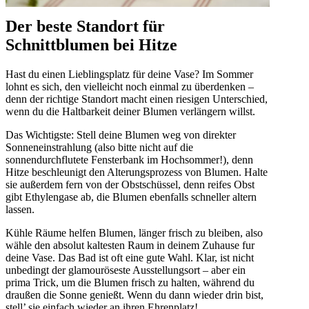
Der beste Standort für
Schnittblumen bei Hitze
Hast du einen Lieblingsplatz für deine Vase? Im Sommer
lohnt es sich, den vielleicht noch einmal zu überdenken –
denn der richtige Standort macht einen riesigen Unterschied,
wenn du die Haltbarkeit deiner Blumen verlängern willst.
Das Wichtigste: Stell deine Blumen weg von direkter
Sonneneinstrahlung (also bitte nicht auf die
sonnendurchflutete Fensterbank im Hochsommer!), denn
Hitze beschleunigt den Alterungsprozess von Blumen. Halte
sie außerdem fern von der Obstschüssel, denn reifes Obst
gibt Ethylengase ab, die Blumen ebenfalls schneller altern
lassen.
Kühle Räume helfen Blumen, länger frisch zu bleiben, also
wähle den absolut kaltesten Raum in deinem Zuhause fur
deine Vase. Das Bad ist oft eine gute Wahl. Klar, ist nicht
unbedingt der glamouröseste Ausstellungsort – aber ein
prima Trick, um die Blumen frisch zu halten, während du
draußen die Sonne genießt. Wenn du dann wieder drin bist,
stell’ sie einfach wieder an ihren Ehrenplatz!